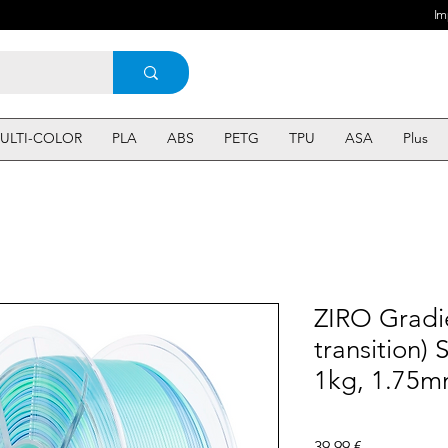
Im
ULTI-COLOR
PLA
ABS
PETG
TPU
ASA
Plus
ZIRO Gradie
transition) 
1kg, 1.75m
Prix
39,99 €