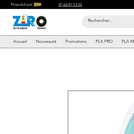
Propulsé par
07.66.87.53.03
Accueil
Nouveauté
Promotions
PLA PRO
PLA M