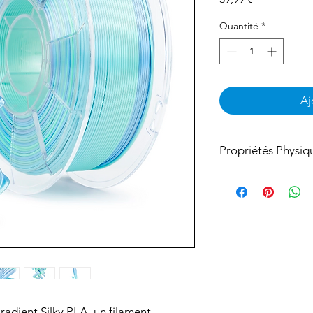
Quantité
*
Aj
Propriétés Physiq
Material: Gradient Co
Diameter: 1.75mm
Diameter Tolerance:
Print Temp.: 190-22
Print Speed: 50-100
Platform Temp.: Dep
50-60℃
N.W.: 1kg
adient Silky PLA, un filament