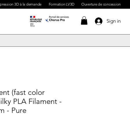
pression 3D à la demande
Formation LV3D
Ouverture de concession
Sign in
nt (fast color
Silky PLA Filament -
m - Pure