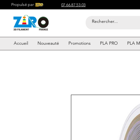
Propulsé par
07.66.87.53.03
Accueil
Nouveauté
Promotions
PLA PRO
PLA M