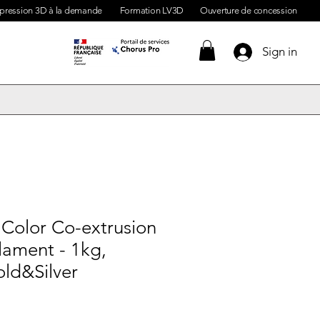
pression 3D à la demande
Formation LV3D
Ouverture de concession
Sign in
 Color Co-extrusion
ilament - 1kg,
ld&Silver