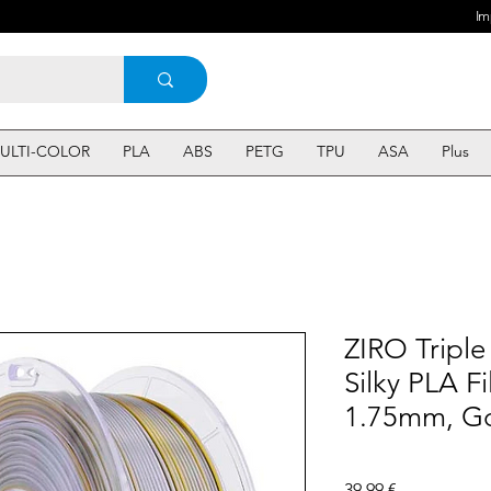
Im
ULTI-COLOR
PLA
ABS
PETG
TPU
ASA
Plus
ZIRO Triple
Silky PLA F
1.75mm, Go
Prix
39,99 €