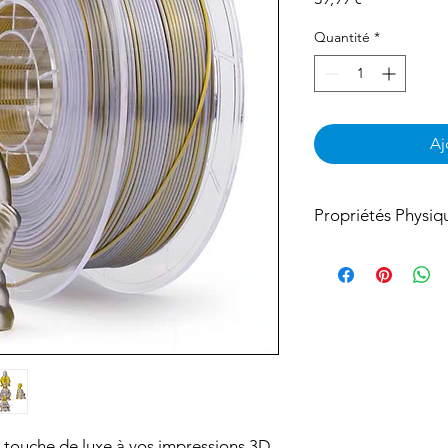
Quantité
*
Aj
Propriétés Physiq
Material: Silky PLA
Diameter: 1.75mm
Diameter Tolerance:
Print Temp.: 190-22
Print Speed: 50-100
Platform Temp.: Dep
50-60℃
N.W.: 1kg
e touche de luxe à vos impressions 3D,