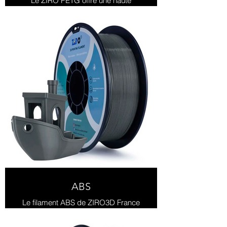
Le ZIRO PETG offre une haute
résistance et une excellente
durabilité, parfait pour des
impressions 3D solides et
fonctionnelles.
ABS
Le filament ABS de ZIRO3D France
est robuste et résistant à la chaleur,
parfait pour des impressions 3D