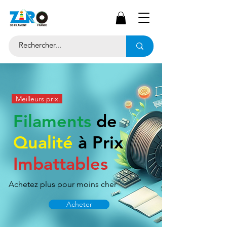
Meilleurs prix.
Filaments
de
Qualité
à Prix
Imbattables
Achetez plus pour moins cher
Acheter