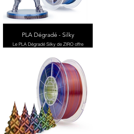
PLA Dégradé - Silky
Le PLA Dégradé Silky de ZIRO offre
une finition soyeuse et un effet
dégradé fluide, idéal pour des
impressions 3D lisses et
attrayantes.