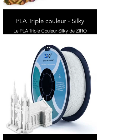
PLA Triple couleur - Silky
Le PLA Triple Couleur Silky de ZIRO
présente une finition soyeuse avec
un dégradé de trois couleurs, parfait
pour des impressions 3D brillantes
et captivantes.