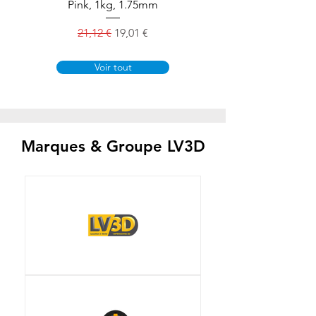
Pink, 1kg, 1.75mm
Prix original
Prix promotionnel
21,12 €
19,01 €
Voir tout
Marques & Groupe LV3D