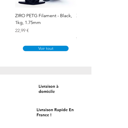
ZIRO PETG Filament - Black,
ZIRO PLA PRO Filament -
1kg, 1.75mm
Basic color, Dark gray, 1k
1.75mm
Prix
22,99 €
Prix original
Prix promotionnel
21,12 €
19,01 €
Voir tout
Livraison à
domicile
Livraison Rapide En
France !