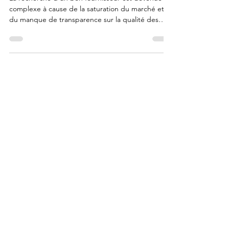
imprimante 3D est-elle
devenue le parcours du
combattant pour les makers ?
La recherche d'un bon fournisseur est devenue
complexe à cause de la saturation du marché et
du manque de transparence sur la qualité des
produits. Les makers doivent naviguer entre des
stocks instables, des lots de fabrication irréguliers
et des descriptions trompeuses, rendant difficile
l'obtention d'une constance technique
indispensable pour réussir leurs impressions sur le
long terme.