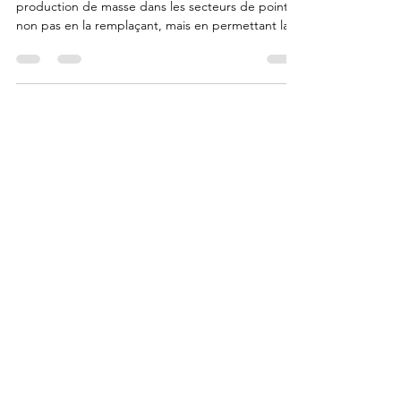
L'impression 3D à la demande transforme la
production de masse dans les secteurs de pointe
non pas en la remplaçant, mais en permettant la
personnalisation de masse (pièces variées sans
surcoût de configuration) et en accélérant les
chaînes d'assemblage existantes grâce à la
production rapide d'outillages, gabarits et
montages intelligents (jigs and fixtures).