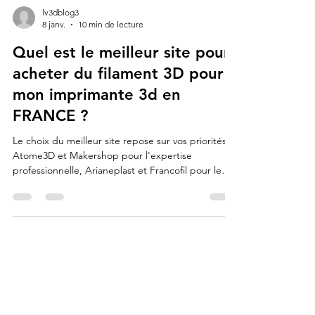
lv3dblog3
8 janv.
10 min de lecture
Quel est le meilleur site pour
acheter du filament 3D pour
mon imprimante 3d en
FRANCE ?
Le choix du meilleur site repose sur vos priorités :
Atome3D et Makershop pour l'expertise
professionnelle, Arianeplast et Francofil pour le
direct d'usine 100% français, ou 3DJake et Amazon
pour la rapidité de livraison et la diversité des
marques mondiales. En 2026, ces plateformes se
distinguent par leurs programmes de fidélité
avantageux et leur capacité à livrer en 24h.