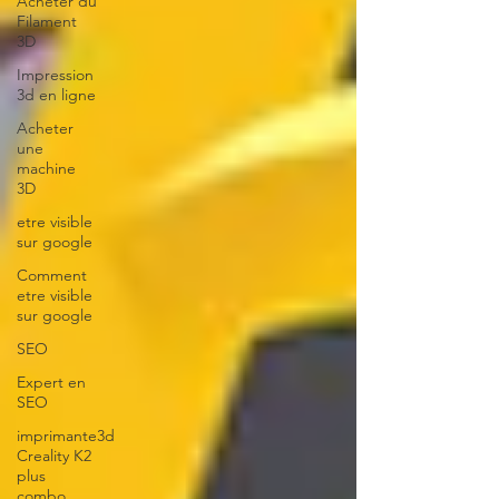
Acheter du
Filament
3D
Impression
3d en ligne
Acheter
une
machine
3D
etre visible
sur google
Comment
etre visible
sur google
SEO
Expert en
SEO
imprimante3d
Creality K2
plus
combo