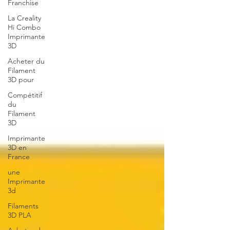
Franchise
La Creality
Hi Combo
Imprimante
3D
Acheter du
Filament
3D pour
Compétitif
du
Filament
3D
Imprimante
3D en
France
une
Imprimante
3d
Filaments
3D PLA