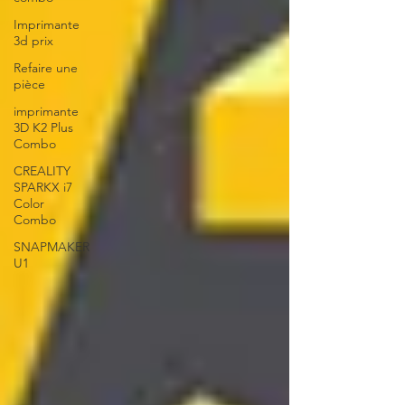
Imprimante
3d prix
Refaire une
pièce
imprimante
3D K2 Plus
Combo
CREALITY
SPARKX i7
Color
Combo
SNAPMAKER
U1