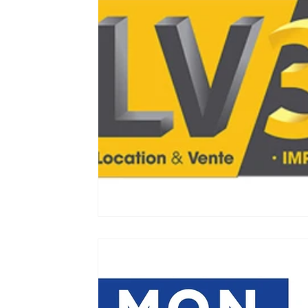
Filaments 3D PLA
Acheter du Filament 3D
etre visible sur google
Comment etre visibl
imprimante3d Creality K2 plus combo
Impri
CREALITY SPARKX i7 Color Combo
SNAPM