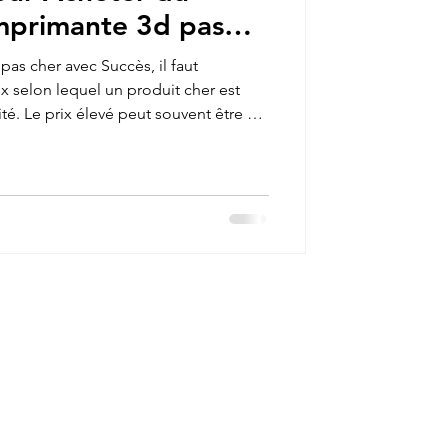
imprimante 3d pas
s pour votre
pas cher avec Succès, il faut
x selon lequel un produit cher est
té. Le prix élevé peut souvent être dû
marketing. De nombreux filaments
 marques blanches de bonne qualité.
 les prix bas, mais de vérifier les
érance, pureté) et les avis utilisateurs