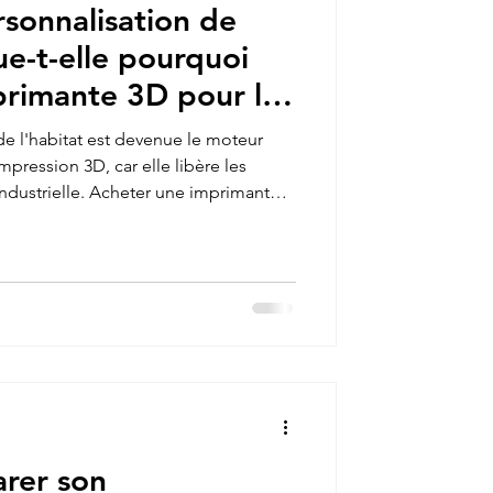
sonnalisation de
ue-t-elle pourquoi
primante 3D pour la
de l'habitat est devenue le moteur
mpression 3D, car elle libère les
industrielle. Acheter une imprimante
 Plus Combo
 concevoir des objets qui s'adaptent
e unique de son intérieur — comme
r des recoins atypiques ou des
omiques — là où le commerce
rer son