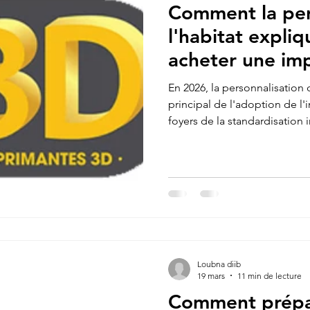
Comment la per
Impression 3d en ligne
Acheter une machine 3D
l'habitat expliq
acheter une im
e sur google
SEO
Expert en SEO
maison ?
En 2026, la personnalisation 
principal de l'adoption de l'i
foyers de la standardisation 
mante 3d prix
Refaire une pièce
imprimante 3D K2
3D pour la maison permet de
précisément à l'architectur
des fixations sur mesure pou
AKER U1
poignées de meubles ergon
traditionnel échoue.
Loubna diib
19 mars
11 min de lecture
Comment prépa