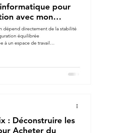
informatique pour
ation avec mon
logiciel de
on dépend directement de la stabilité
BLENDER ?
guration équilibrée
 à un espace de travail
ouris adaptée) constitue le
ansformera vos heures
e expertise 3D.
x : Déconstruire les
our Acheter du