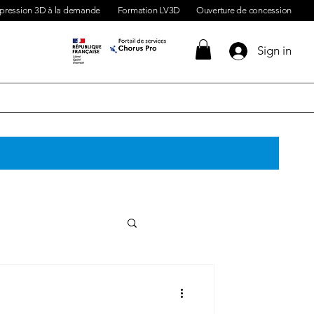
pression 3D à la demande
Formation LV3D
Ouverture de concession
Sign in
ante 3d