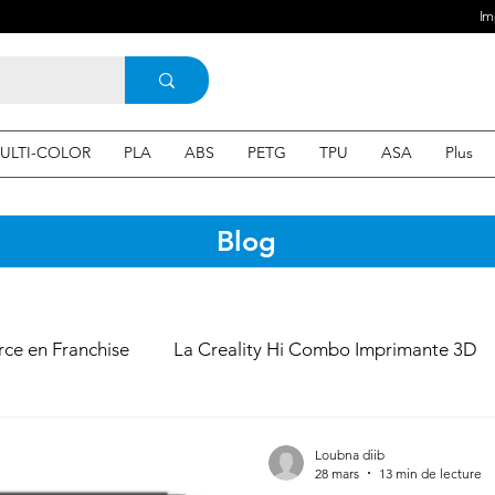
Im
ULTI-COLOR
PLA
ABS
PETG
TPU
ASA
Plus
Blog
e en Franchise
La Creality Hi Combo Imprimante 3D
 Filament 3D
Imprimante 3D en France
une Imprim
Loubna diib
28 mars
13 min de lecture