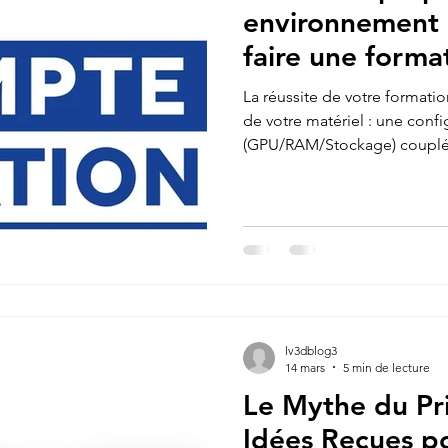
environnement 
faire une form
compte CPF au 
La réussite de votre formati
modélisation 
de votre matériel : une confi
(GPU/RAM/Stockage) couplée
ergonomique (double écran/s
fondement technique qui tr
d'apprentissage en une réell
lv3dblog3
14 mars
5 min de lecture
Le Mythe du Pri
Idées Reçues p