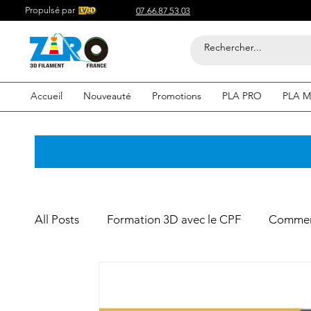
Propulsé par
07.66.87.53.03
Accueil
Nouveauté
Promotions
PLA PRO
PLA M
All Posts
Formation 3D avec le CPF
Commerc
Acheter du Filament 3D pour
Compétitif du