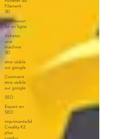
Acheter du
Filament
3D
Impression
3d en ligne
Acheter
une
machine
3D
etre visible
sur google
Comment
etre visible
sur google
SEO
Expert en
SEO
imprimante3d
Creality K2
plus
combo