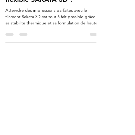
parfaites en choisissant
d'acheter du filament 3d
flexible SAKATA 3D ?
Atteindre des impressions parfaites avec le
filament Sakata 3D est tout à fait possible grâce à
sa stabilité thermique et sa formulation de haute
qualité, qui éliminent les défauts courants comme
les "fils d'ange". Ce matériau assure une fusion
entre les couches si parfaite qu'elle égale le rendu
du moulage industriel, offrant une finition précise
et étanche. Pour garantir ce résultat professionnel,
il suffit d'associer la régularité du fil à un réglage
optimal de l'extrusion