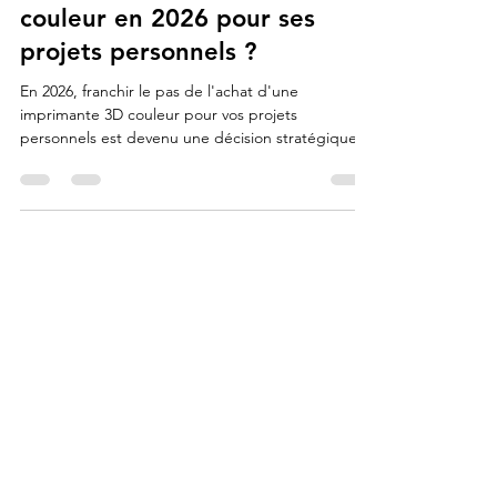
acheter une imprimante 3D
couleur en 2026 pour ses
projets personnels ?
En 2026, franchir le pas de l'achat d'une
imprimante 3D couleur pour vos projets
personnels est devenu une décision stratégique
car la technologie a atteint un point de maturité
exceptionnelle, alliant fiabilité industrielle et prix
grand public. Contrairement aux années
précédentes, les modèles de 2026 comme la
Bambu Lab P2S Combo ou l'Elegoo Centauri
Carbon 2 offrent une expérience totalement
automatisée où l'intelligence artificielle gère seule
les réglages complexes