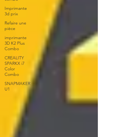
Imprimante
3d prix
Refaire une
pièce
imprimante
3D K2 Plus
Combo
CREALITY
SPARKX i7
Color
Combo
SNAPMAKER
U1