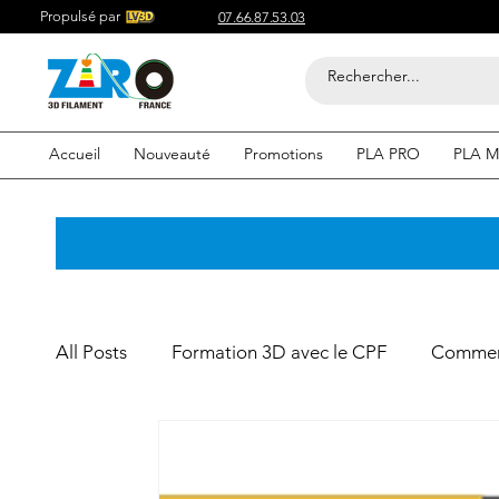
Propulsé par
07.66.87.53.03
Accueil
Nouveauté
Promotions
PLA PRO
PLA M
All Posts
Formation 3D avec le CPF
Commerc
Acheter du Filament 3D pour
Compétitif du