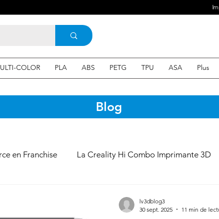
Im
ULTI-COLOR
PLA
ABS
PETG
TPU
ASA
Plus
Blog
e en Franchise
La Creality Hi Combo Imprimante 3D
 Filament 3D
Imprimante 3D en France
une Imprim
lv3dblog3
30 sept. 2025
11 min de lect