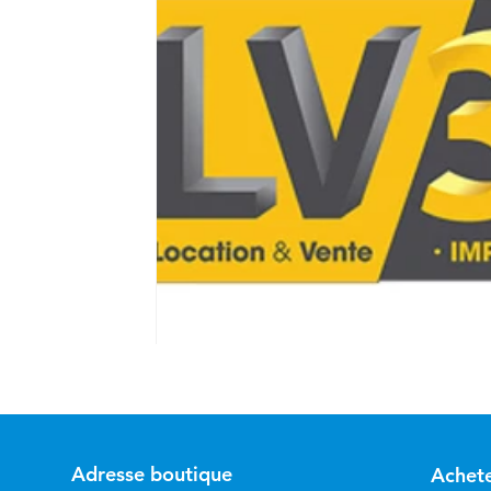
Filaments 3D PLA
Acheter du Filament 3D
etre visible sur google
Comment etre visibl
imprimante3d Creality K2 plus combo
Impri
CREALITY SPARKX i7 Color Combo
SNAPM
Adresse boutique
Achet