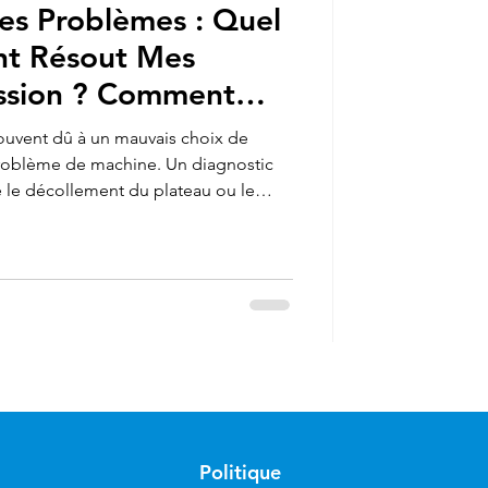
es Problèmes : Quel
nt Résout Mes
ssion ? Comment
nt 3D pour Mon
ouvent dû à un mauvais choix de
problème de machine. Un diagnostic
e le décollement du plateau ou le
 Plus Combo
au. Par exemple, le passage de l'ABS
ollement, et l'utilisation de PLA de
ire le bouchage. Comprendre ce lien
avoir quel filament acheter afin de
assurer des
Politique