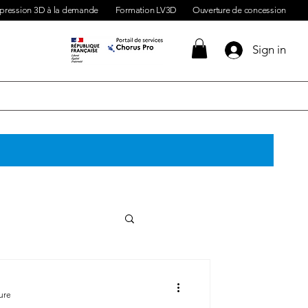
pression 3D à la demande
Formation LV3D
Ouverture de concession
Sign in
ante 3d
ure