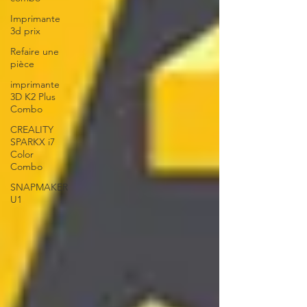
Imprimante
3d prix
Refaire une
pièce
imprimante
3D K2 Plus
Combo
CREALITY
SPARKX i7
Color
Combo
SNAPMAKER
U1