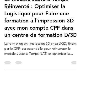
lv3dblog3
23 oct. 2025
9 min de lecture
Le Modèle Juste-à-Temps
Réinventé : Optimiser la
Logistique pour Faire une
formation à l'impression 3D
avec mon compte CPF dans
un centre de formation LV3D.
La formation en impression 3D chez LV3D, financée
par le CPF, est essentielle pour réinventer le
modèle Juste-à-Temps (JAT) et optimiser la
logistique. La fabrication additive permet de
produire des pièces de rechange ou de l'outillage
à la demande et sur place, éliminant le besoin de
stocks physiques importants.