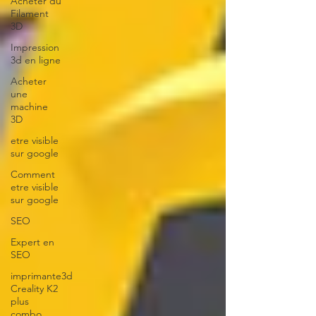
Acheter du
Filament
3D
Impression
3d en ligne
Acheter
une
machine
3D
etre visible
sur google
Comment
etre visible
sur google
SEO
Expert en
SEO
imprimante3d
Creality K2
plus
combo