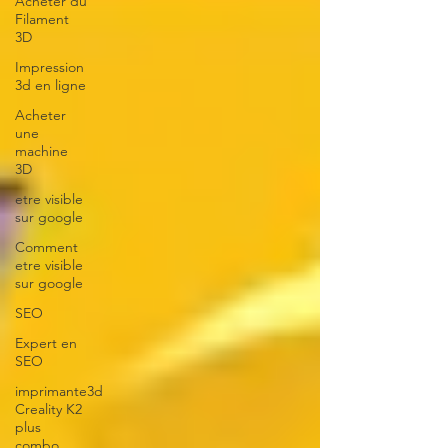
Acheter du
Filament
3D
Impression
3d en ligne
Acheter
une
machine
3D
etre visible
sur google
Comment
etre visible
sur google
SEO
Expert en
SEO
imprimante3d
Creality K2
plus
combo