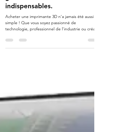
Acheter une imprimante 3d :
guide des accessoires
indispensables.
Acheter une imprimante 3D n’a jamais été aussi
simple ! Que vous soyez passionné de
technologie, professionnel de l’industrie ou créatif
en quête d’innovation, les imprimantes 3D offrent
aujourd’hui des possibilités infinies : prototypes
rapides, objets décoratifs, pièces techniques…
Dans cet article, nous vous guidons pas à pas pour
choisir le modèle qui correspond à vos besoins et
profiter des meilleures offres du marché.