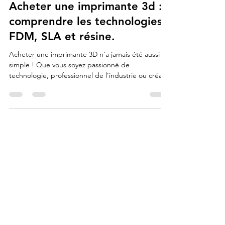
31 août 2025
14 min de lecture
Acheter une imprimante 3d :
comprendre les technologies
FDM, SLA et résine.
Acheter une imprimante 3D n’a jamais été aussi
simple ! Que vous soyez passionné de
technologie, professionnel de l’industrie ou créatif
en quête d’innovation, les imprimantes 3D offrent
aujourd’hui des possibilités infinies : prototypes
rapides, objets décoratifs, pièces techniques…
Dans cet article, nous vous guidons pas à pas pour
choisir le modèle qui correspond à vos besoins et
profiter des meilleures offres du marché.