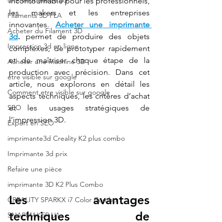
une Imprimante 3d
incontournable pour les professionnels, 
les makers et les entreprises 
Filaments 3D PLA
innovantes. 
Acheter une imprimante 
Acheter du Filament 3D
3d
.
 permet de produire des objets 
Impression 3d en ligne
complexes, de prototyper rapidement 
et de maîtriser chaque étape de la 
Acheter une machine 3D
production avec précision. Dans cet 
etre visible sur google
article, nous explorons en détail les 
Comment etre visible sur google
aspects techniques, les critères d’achat 
SEO
et les usages stratégiques de 
l’impression 3D.
Expert en SEO
imprimante3d Creality K2 plus combo
Imprimante 3d prix
Refaire une pièce
imprimante 3D K2 Plus Combo
Les avantages 
CREALITY SPARKX i7 Color Combo
techniques de 
SNAPMAKER U1