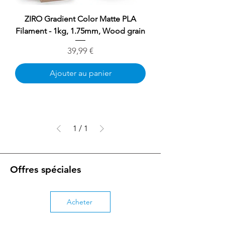
ZIRO Gradient Color Matte PLA
Filament - 1kg, 1.75mm, Wood grain
Prix
39,99 €
Ajouter au panier
1
/
1
Offres spéciales
Acheter