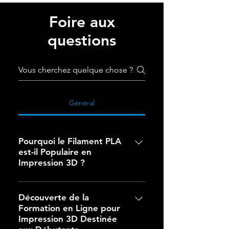
Foire aux
questions
Général
Pourquoi le Filament PLA
est-il Populaire en
Impression 3D ?
Pourquoi le Filament PLA est-il
Populaire en Impression 3D ?Le
Découverte de la
Formation en Ligne pour
filament PLA jouit d'une grande
Impression 3D Destinée
popularité en impression 3D pour