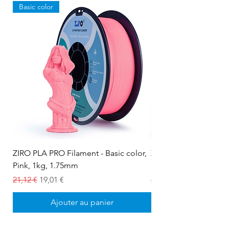
Basic color
ZIRO PLA PRO Filament - Basic color,
ZIRO PLA PRO Filament
Pink, 1kg, 1.75mm
Snow white, 1kg, 1.
Prix original
Prix promotionnel
Prix original
21,12 €
19,01 €
21,12 €
Ajouter au panier