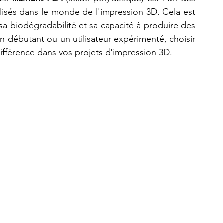
ilisés dans le monde de l'impression 3D. Cela est 
, sa biodégradabilité et sa capacité à produire des 
Refaire une pièce
imprimante 3D K2 Plus Combo
n débutant ou un utilisateur expérimenté, choisir 
différence dans vos projets d'impression 3D.