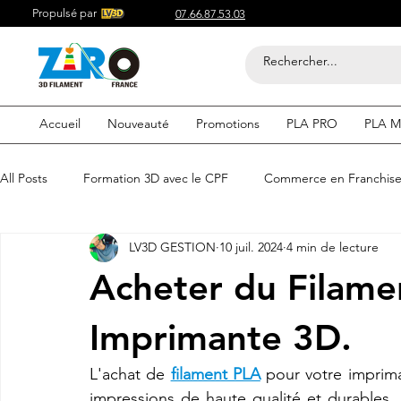
Propulsé par
07.66.87.53.03
Accueil
Nouveauté
Promotions
PLA PRO
PLA M
All Posts
Formation 3D avec le CPF
Commerce en Franchis
LV3D GESTION
10 juil. 2024
4 min de lecture
Acheter du Filament 3D pour
Compétitif du Filament 3D
Acheter du Filame
Filaments 3D PLA
Acheter du Filament 3D
Impression
Imprimante 3D.
L'achat de 
filament PLA
 pour votre imprima
etre visible sur google
Comment etre visible sur google
impressions de haute qualité et durables. 