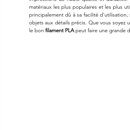
matériaux les plus populaires et les plus ut
principalement dû à sa facilité d'utilisation
imprimante3d Creality K2 plus combo
Imprimante 3d prix
objets aux détails précis. Que vous soyez u
le bon 
filament PLA
 peut faire une grande 
CREALITY SPARKX i7 Color Combo
SNAPMAKER U1