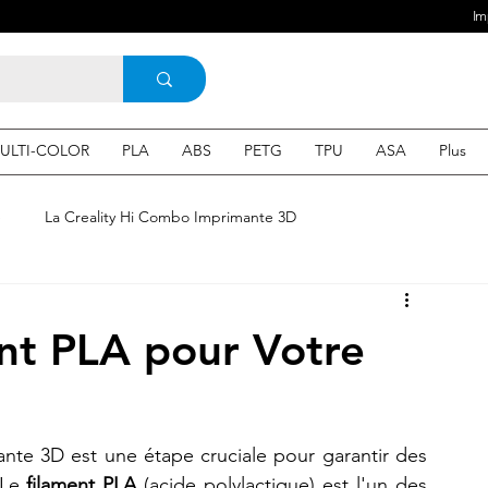
Im
ULTI-COLOR
PLA
ABS
PETG
TPU
ASA
Plus
e
La Creality Hi Combo Imprimante 3D
Imprimante 3D en France
une Imprimante 3d
nt PLA pour Votre
 3d en ligne
Acheter une machine 3D
nte 3D est une étape cruciale pour garantir des 
SEO
Expert en SEO
Le 
filament PLA
 (acide polylactique) est l'un des 