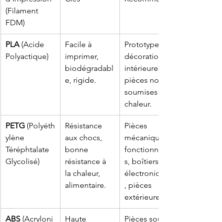
(Filament 
FDM)
PLA
 (Acide 
Facile à 
Prototypes, 
Polyactique)
imprimer, 
décorations 
biodégradabl
intérieures, 
e, rigide.
pièces non 
soumises à la 
chaleur.
PETG
 (Polyéth
Résistance 
Pièces 
ylène 
aux chocs, 
mécaniques 
Téréphtalate 
bonne 
fonctionnelle
Glycolisé)
résistance à 
s, boîtiers 
la chaleur, 
électroniques
alimentaire.
, pièces 
extérieures.
ABS
 (Acryloni
Haute 
Pièces sous 