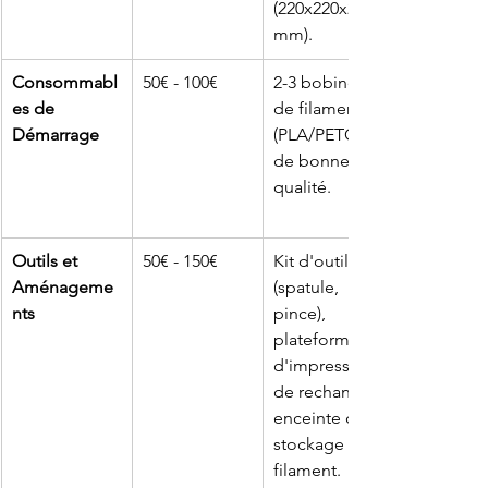
(220x220x250
mm).
Consommabl
50€ - 100€
2-3 bobines 
es de 
de filament 
Démarrage
(PLA/PETG) 
de bonne 
qualité.
Outils et 
50€ - 150€
Kit d'outils 
Aménageme
(spatule, 
nts
pince), 
plateforme 
d'impression 
de rechange, 
enceinte de 
stockage de 
filament.