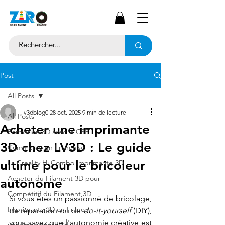
Post
All Posts
lv3dblog0
28 oct. 2025
9 min de lecture
All Posts
Acheter une imprimante
Formation 3D avec le CPF
3D chez LV3D : Le guide
Commerce en Franchise
ultime pour le bricoleur
La Creality Hi Combo Imprimante 3D
Acheter du Filament 3D pour
autonome
Compétitif du Filament 3D
Si vous êtes un passionné de bricolage, 
Imprimante 3D en France
de réparation ou de 
do-it-yourself
 (DIY), 
vous savez que l'autonomie créative est 