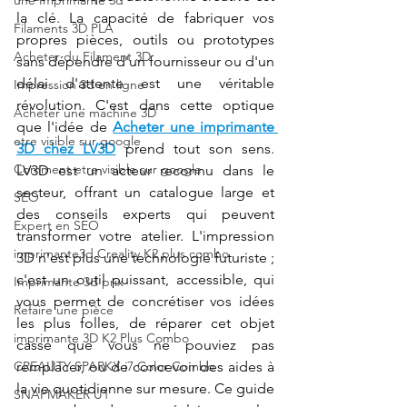
une Imprimante 3d
la clé. La capacité de fabriquer vos 
Filaments 3D PLA
propres pièces, outils ou prototypes 
Acheter du Filament 3D
sans dépendre d'un fournisseur ou d'un 
délai d'attente est une véritable 
Impression 3d en ligne
révolution. C'est dans cette optique 
Acheter une machine 3D
que l'idée de 
Acheter une imprimante 
etre visible sur google
3D chez LV3D
 prend tout son sens. 
Comment etre visible sur google
LV3D est un acteur reconnu dans le 
secteur, offrant un catalogue large et 
SEO
des conseils experts qui peuvent 
Expert en SEO
transformer votre atelier. L'impression 
imprimante3d Creality K2 plus combo
3D n'est plus une technologie futuriste ; 
c'est un outil puissant, accessible, qui 
Imprimante 3d prix
vous permet de concrétiser vos idées 
Refaire une pièce
les plus folles, de réparer cet objet 
imprimante 3D K2 Plus Combo
cassé que vous ne pouviez pas 
CREALITY SPARKX i7 Color Combo
remplacer, ou de concevoir des aides à 
la vie quotidienne sur mesure. Ce guide 
SNAPMAKER U1