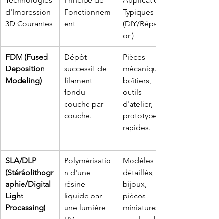
Technologies 
Principe de 
Applications 
d'Impression 
Fonctionnem
Typiques 
3D Courantes
ent
(DIY/Réparati
on)
FDM (Fused 
Dépôt 
Pièces 
Deposition 
successif de 
mécaniques, 
Modeling)
filament 
boîtiers, 
fondu 
outils 
couche par 
d'atelier, 
couche.
prototypes 
rapides.
SLA/DLP 
Polymérisatio
Modèles 
(Stéréolithogr
n d'une 
détaillés, 
aphie/Digital 
résine 
bijoux, 
Light 
liquide par 
pièces 
Processing)
une lumière 
miniatures, 