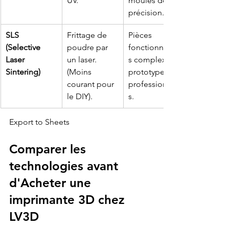
UV.
moules de 
précision.
SLS 
Frittage de 
Pièces 
(Selective 
poudre par 
fonctionnelle
Laser 
un laser. 
s complexes, 
Sintering)
(Moins 
prototypes 
courant pour 
professionnel
le DIY).
s.
Export to Sheets
Comparer les 
technologies avant 
d'
Acheter une 
imprimante 3D chez 
LV3D