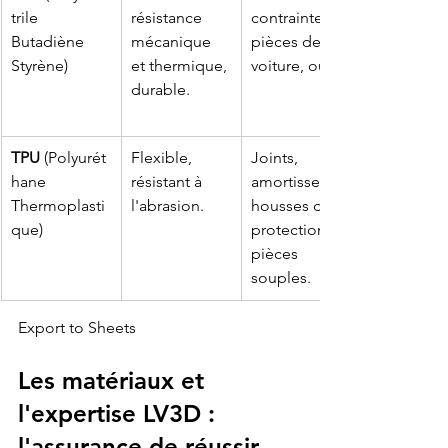
trile 
résistance 
contrainte, 
Butadiène 
mécanique 
pièces de 
Styrène)
et thermique, 
voiture, outils.
durable.
TPU
 (Polyurét
Flexible, 
Joints, 
hane 
résistant à 
amortisseurs, 
Thermoplasti
l'abrasion.
housses de 
que)
protection, 
pièces 
souples.
Export to Sheets
Les matériaux et 
l'expertise LV3D : 
l'assurance de réussir 