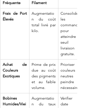
Fréquente
Filament
Frais de Port 
Augmentatio
Consolider 
Élevés
n du coût 
les 
total livré par 
commandes 
kilo.
pour 
atteindre le 
seuil de 
livraison 
gratuite.
Achat de 
Prime de prix 
Prioriser les 
Couleurs 
due au coût 
couleurs 
Exotiques
des pigments 
neutres et 
et au faible 
peindre si 
volume.
nécessaire.
Bobines 
Augmentatio
Vérifier la 
Humides/Viei
n du taux 
date de 