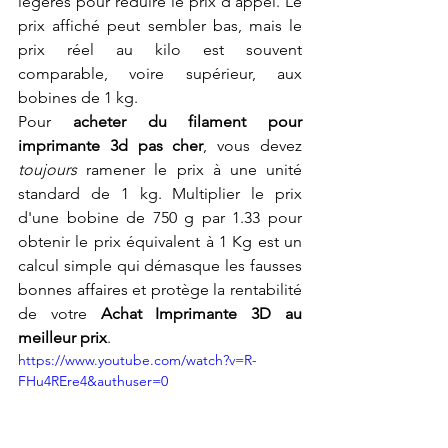
légères pour réduire le prix d'appel. Le 
prix affiché peut sembler bas, mais le 
prix réel au kilo est souvent 
comparable, voire supérieur, aux 
bobines de 1 kg.
Pour 
acheter du filament pour 
imprimante 3d pas cher
, vous devez 
toujours
 ramener le prix à une unité 
standard de 1 kg. Multiplier le prix 
d'une bobine de 750 g par 1.33 pour 
obtenir le prix équivalent à 1 Kg est un 
calcul simple qui démasque les fausses 
bonnes affaires et protège la rentabilité 
de votre 
Achat Imprimante 3D au 
meilleur prix
.
https://www.youtube.com/watch?v=R-
FHu4REre4&authuser=0