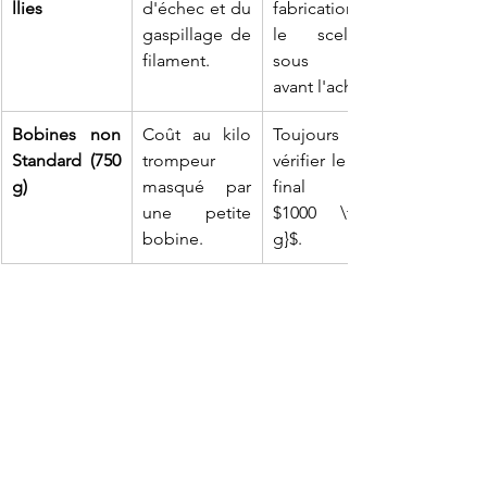
llies
d'échec et du 
fabrication et 
gaspillage de 
le scellage 
filament.
sous vide 
avant l'achat.
Bobines non 
Coût au kilo 
Toujours 
Standard (750 
trompeur 
vérifier le prix 
g)
masqué par 
final par 
une petite 
$1000 \text{ 
bobine.
g}$.