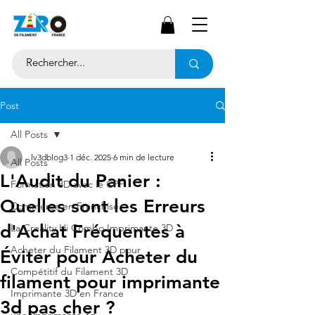
Post
All Posts
lv3dblog3
1 déc. 2025
6 min de lecture
All Posts
L'Audit du Panier :
Formation 3D avec le CPF
Quelles sont les Erreurs
Commerce en Franchise
d'Achat Fréquentes à
La Creality Hi Combo Imprimante 3D
Acheter du Filament 3D pour
Éviter pour Acheter du
Compétitif du Filament 3D
filament pour imprimante
Imprimante 3D en France
3d pas cher ?