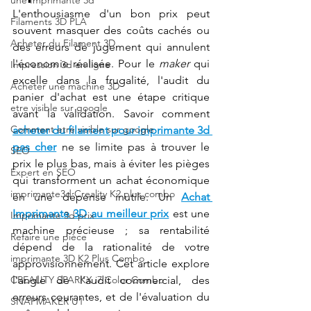
une Imprimante 3d
L'enthousiasme d'un bon prix peut 
Filaments 3D PLA
souvent masquer des coûts cachés ou 
Acheter du Filament 3D
des erreurs de jugement qui annulent 
l'économie réalisée. Pour le 
maker
 qui 
Impression 3d en ligne
excelle dans la frugalité, l'audit du 
Acheter une machine 3D
panier d'achat est une étape critique 
etre visible sur google
avant la validation. Savoir comment 
Comment etre visible sur google
acheter du filament pour imprimante 3d 
pas cher
 ne se limite pas à trouver le 
SEO
prix le plus bas, mais à éviter les pièges 
Expert en SEO
qui transforment un achat économique 
imprimante3d Creality K2 plus combo
en une dépense inutile. Un 
Achat 
Imprimante 3D au meilleur prix
 est une 
Imprimante 3d prix
machine précieuse ; sa rentabilité 
Refaire une pièce
dépend de la rationalité de votre 
imprimante 3D K2 Plus Combo
approvisionnement. Cet article explore 
CREALITY SPARKX i7 Color Combo
l'angle de l'audit commercial, des 
erreurs courantes, et de l'évaluation du 
SNAPMAKER U1