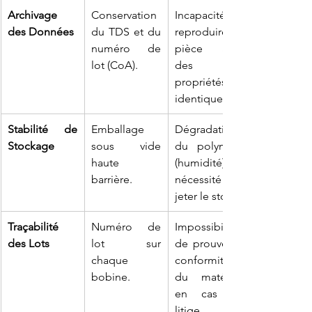
Archivage 
Conservation 
Incapacité à 
des Données
du TDS et du 
reproduire la 
numéro de 
pièce avec 
lot (CoA).
des 
propriétés 
identiques.
Stabilité de 
Emballage 
Dégradation 
Stockage
sous vide 
du polymère 
haute 
(humidité), 
barrière.
nécessité de 
jeter le stock.
Traçabilité 
Numéro de 
Impossibilité 
des Lots
lot sur 
de prouver la 
chaque 
conformité 
bobine.
du matériau 
en cas de 
litige.