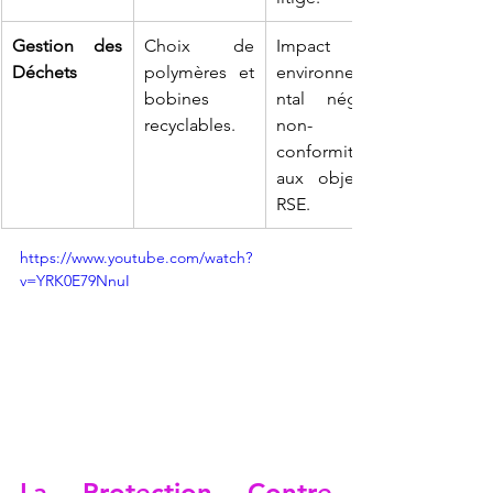
Gestion des 
Choix de 
Impact 
Déchets
polymères et 
environneme
bobines 
ntal négatif, 
recyclables.
non-
conformité 
aux objectifs 
RSE.
https://www.youtube.com/watch?
v=YRK0E79NnuI
La Protection Contre 