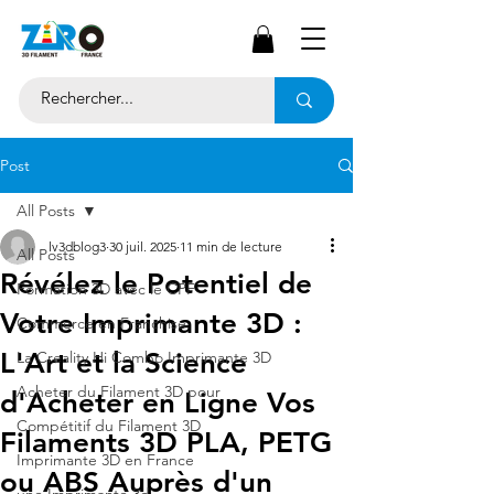
Post
All Posts
lv3dblog3
30 juil. 2025
11 min de lecture
All Posts
Révélez le Potentiel de
Formation 3D avec le CPF
Votre Imprimante 3D :
Commerce en Franchise
L'Art et la Science
La Creality Hi Combo Imprimante 3D
Acheter du Filament 3D pour
d'Acheter en Ligne Vos
Compétitif du Filament 3D
Filaments 3D PLA, PETG
Imprimante 3D en France
ou ABS Auprès d'un