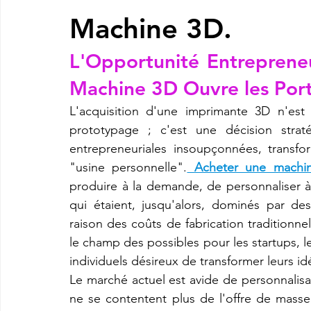
Machine 3D.
imprimante3d Creality K2 plus combo
Imprimante 3d prix
L'Opportunité Entrepreneu
Machine 3D Ouvre les Por
CREALITY SPARKX i7 Color Combo
SNAPMAKER U1
L'acquisition d'une imprimante 3D n'est
prototypage ; c'est une décision strat
entrepreneuriales insoupçonnées, transfor
"usine personnelle".
Acheter une machi
produire à la demande, de personnaliser à
qui étaient, jusqu'alors, dominés par des
raison des coûts de fabrication traditionne
le champ des possibles pour les startups, l
individuels désireux de transformer leurs i
Le marché actuel est avide de personnalis
ne se contentent plus de l'offre de masse 