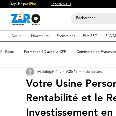
Propulsé par
07.66.87.53.03
Accueil
Nouveauté
Promotions
PLA PRO
PLA M
All Posts
Formation 3D avec le CPF
Commerce en Franchis
lv3dblog3
11 juin 2025
13 min de lecture
Acheter du Filament 3D pour
Compétitif du Filament 3D
Votre Usine Person
Filaments 3D PLA
Acheter du Filament 3D
Impression
Rentabilité et le R
Investissement en
etre visible sur google
Comment etre visible sur google