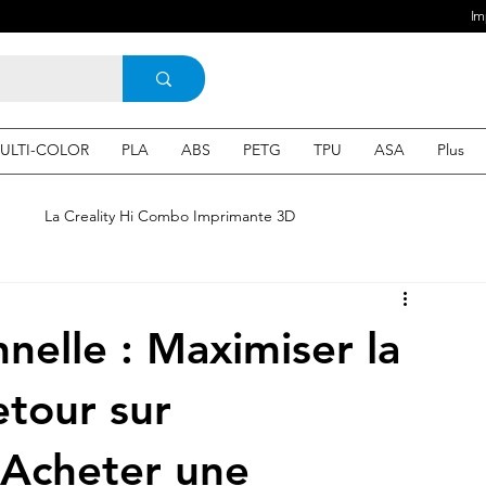
Im
ULTI-COLOR
PLA
ABS
PETG
TPU
ASA
Plus
e
La Creality Hi Combo Imprimante 3D
Imprimante 3D en France
une Imprimante 3d
nelle : Maximiser la
 3d en ligne
Acheter une machine 3D
etour sur
 Acheter une
SEO
Expert en SEO