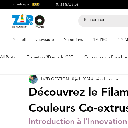
Propulsé par
07.66.87.53.03
Accueil
Nouveauté
Promotions
PLA PRO
PLA M
All Posts
Formation 3D avec le CPF
Commerce en Franchis
LV3D GESTION
10 juil. 2024
4 min de lecture
Acheter du Filament 3D pour
Compétitif du Filament 3D
Découvrez le Fila
Filaments 3D PLA
Acheter du Filament 3D
Impression
Couleurs Co-extrus
Introduction à l'Innovatio
etre visible sur google
Comment etre visible sur google