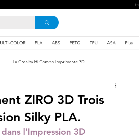
Im
ULTI-COLOR
PLA
ABS
PETG
TPU
ASA
Plus
e
La Creality Hi Combo Imprimante 3D
Imprimante 3D en France
une Imprimante 3d
ment ZIRO 3D Trois
 3d en ligne
Acheter une machine 3D
ion Silky PLA.
n dans l'Impression 3D
SEO
Expert en SEO