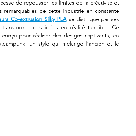
sse de repousser les limites de la créativité et 
us remarquables de cette industrie en constante 
urs Co-extrusion Silky PLA
 se distingue par ses 
Refaire une pièce
imprimante 3D K2 Plus Combo
 transformer des idées en réalité tangible. Ce 
conçu pour réaliser des designs captivants, en 
 steampunk, un style qui mélange l'ancien et le 