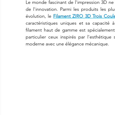
Le monde fascinant de l'impression 3D ne ce
de l'innovation. Parmi les produits les pl
évolution, le 
Filament ZIRO 3D Trois Coule
imprimante3d Creality K2 plus combo
Imprimante 3d prix
caractéristiques uniques et sa capacité à
filament haut de gamme est spécialement 
particulier ceux inspirés par l'esthétique
CREALITY SPARKX i7 Color Combo
SNAPMAKER U1
moderne avec une élégance mécanique.