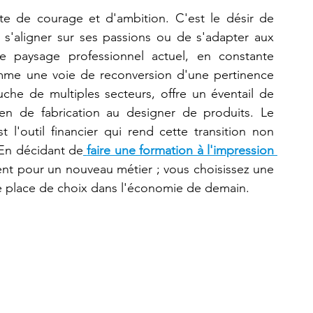
te de courage et d'ambition. C'est le désir de 
s'aligner sur ses passions ou de s'adapter aux 
Refaire une pièce
imprimante 3D K2 Plus Combo
e paysage professionnel actuel, en constante 
mme une voie de reconversion d'une pertinence 
che de multiples secteurs, offre un éventail de 
métiers en pleine expansion, du technicien de fabrication au designer de produits. Le 
st l'outil financier qui rend cette transition non 
 En décidant de
faire une formation à l'impression 
nt pour un nouveau métier ; vous choisissez une 
e place de choix dans l'économie de demain.