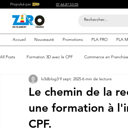
Propulsé par
07.66.87.53.03
Accueil
Nouveauté
Promotions
PLA PRO
PLA M
All Posts
Formation 3D avec le CPF
Commerce en Franchis
lv3dblog3
9 sept. 2025
6 min de lecture
Acheter du Filament 3D pour
Compétitif du Filament 3D
Le chemin de la re
Filaments 3D PLA
Acheter du Filament 3D
Impression
une formation à l'
CPF.
etre visible sur google
Comment etre visible sur google