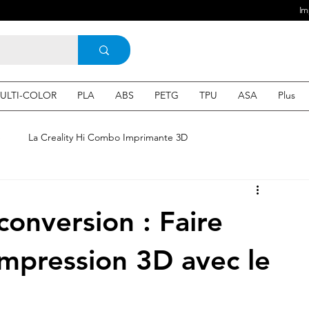
Im
ULTI-COLOR
PLA
ABS
PETG
TPU
ASA
Plus
e
La Creality Hi Combo Imprimante 3D
Imprimante 3D en France
une Imprimante 3d
conversion : Faire
 3d en ligne
Acheter une machine 3D
impression 3D avec le
SEO
Expert en SEO