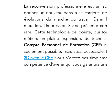
La reconversion professionnelle est un ac
donner un nouveau sens à sa carrière, de 
imprimante3d Creality K2 plus combo
Imprimante 3d prix
évolutions du marché du travail. Dans l
mutation, l'impression 3D se présente co
rare. Cette technologie de pointe, qui tou
CREALITY SPARKX i7 Color Combo
SNAPMAKER U1
Compte Personnel de Formation (CPF)
 e
seulement possible, mais aussi accessible.
3D avec le CPF
, vous n'optez pas simpleme
compétence d'avenir qui vous garantira un