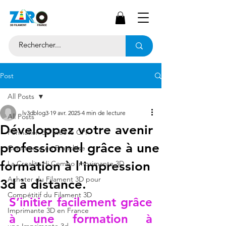
Post
All Posts
lv3dblog3
19 avr. 2025
4 min de lecture
All Posts
Développez votre avenir
Formation 3D avec le CPF
professionnel grâce à une
Commerce en Franchise
formation à l'impression
La Creality Hi Combo Imprimante 3D
Acheter du Filament 3D pour
3d à distance.
Compétitif du Filament 3D
S’initier facilement grâce 
Imprimante 3D en France
à une formation à 