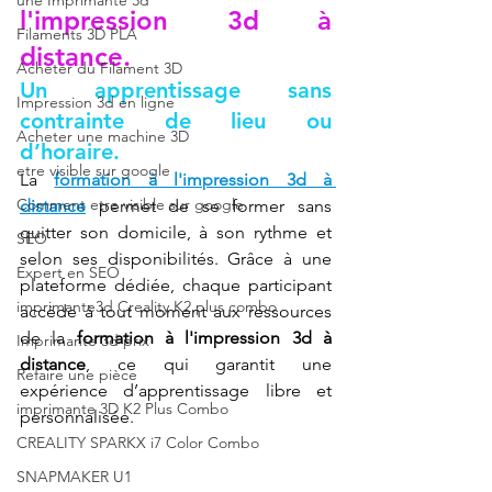
une Imprimante 3d
l'impression 3d à 
Filaments 3D PLA
distance.
Acheter du Filament 3D
Un apprentissage sans 
Impression 3d en ligne
contrainte de lieu ou 
Acheter une machine 3D
d’horaire.
etre visible sur google
La 
formation à l'impression 3d à 
Comment etre visible sur google
distance
 permet de se former sans 
quitter son domicile, à son rythme et 
SEO
selon ses disponibilités. Grâce à une 
Expert en SEO
plateforme dédiée, chaque participant 
imprimante3d Creality K2 plus combo
accède à tout moment aux ressources 
de la 
formation à l'impression 3d à 
Imprimante 3d prix
distance
, ce qui garantit une 
Refaire une pièce
expérience d’apprentissage libre et 
imprimante 3D K2 Plus Combo
personnalisée.
CREALITY SPARKX i7 Color Combo
SNAPMAKER U1