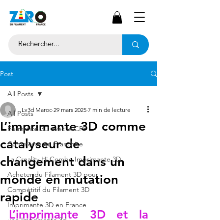
Post
All Posts
Lv3d Maroc
29 mars 2025
7 min de lecture
All Posts
L’imprimante 3D comme
Formation 3D avec le CPF
catalyseur de
Commerce en Franchise
changement dans un
La Creality Hi Combo Imprimante 3D
Acheter du Filament 3D pour
monde en mutation
Compétitif du Filament 3D
rapide
Imprimante 3D en France
L’imprimante 3D et la 