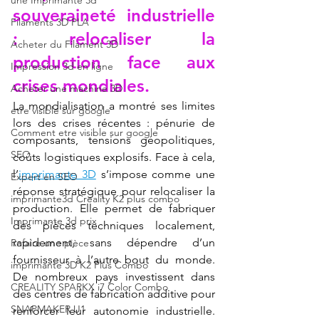
une Imprimante 3d
souveraineté industrielle 
Filaments 3D PLA
: relocaliser la 
Acheter du Filament 3D
production face aux 
Impression 3d en ligne
crises mondiales.
Acheter une machine 3D
La mondialisation a montré ses limites 
etre visible sur google
lors des crises récentes : pénurie de 
Comment etre visible sur google
composants, tensions géopolitiques, 
SEO
coûts logistiques explosifs. Face à cela, 
l’
imprimante 3D
 s’impose comme une 
Expert en SEO
réponse stratégique pour relocaliser la 
imprimante3d Creality K2 plus combo
production. Elle permet de fabriquer 
Imprimante 3d prix
des pièces techniques localement, 
rapidement, sans dépendre d’un 
Refaire une pièce
fournisseur à l’autre bout du monde. 
imprimante 3D K2 Plus Combo
De nombreux pays investissent dans 
CREALITY SPARKX i7 Color Combo
des centres de fabrication additive pour 
SNAPMAKER U1
renforcer leur autonomie industrielle. 