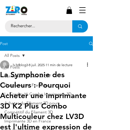
Post
All Posts
lv3dblog3
8 juil. 2025
11 min de lecture
All Posts
La Symphonie des
Formation 3D avec le CPF
Couleurs : Pourquoi
Commerce en Franchise
Acheter une imprimante
La Creality Hi Combo Imprimante 3D
Acheter du Filament 3D pour
3D K2 Plus Combo
Compétitif du Filament 3D
Multicouleur chez LV3D
Imprimante 3D en France
est l'ultime expression de