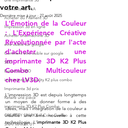
une Imprimante 3d
votre art.
Filaments 3D PLA
Dernière mise à jour :
27 août 2025
Acheter du Filament 3D
L'Émotion de la Couleur 
Impression 3d en ligne
: L'Expérience Créative 
Acheter une machine 3D
Révolutionnée par l'acte 
etre visible sur google
d'acheter une 
Comment etre visible sur google
imprimante 3D K2 Plus 
SEO
Combo Multicouleur 
Expert en SEO
chez LV3D.
imprimante3d Creality K2 plus combo
Imprimante 3d prix
L'impression 3D est depuis longtemps 
Refaire une pièce
un moyen de donner forme à des 
imprimante 3D K2 Plus Combo
idées, mais l'intégration de la couleur a 
CREALITY SPARKX i7 Color Combo
insufflé une âme nouvelle à cette 
technologie. L'
imprimante 3D K2 Plus 
SNAPMAKER U1