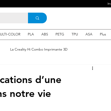
Im
ULTI-COLOR
PLA
ABS
PETG
TPU
ASA
Plus
e
La Creality Hi Combo Imprimante 3D
Imprimante 3D en France
une Imprimante 3d
ications d’une
 3d en ligne
Acheter une machine 3D
s notre vie
SEO
Expert en SEO