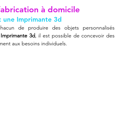
fabrication à domicile
c une Imprimante 3d
Refaire une pièce
imprimante 3D K2 Plus Combo
acun de produire des objets personnalisés 
 
Imprimante 3d
, il est possible de concevoir des 
ent aux besoins individuels.