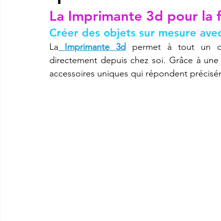
La 
Imprimante 3d
 pour la 
Créer des objets sur mesure ave
imprimante3d Creality K2 plus combo
Imprimante 3d prix
La
Imprimante 3d
 permet à tout un ch
directement depuis chez soi. Grâce à une
accessoires uniques qui répondent précisém
CREALITY SPARKX i7 Color Combo
SNAPMAKER U1