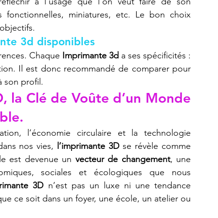
Avant de se lancer, il est essentiel de réfléchir à l’usage que l’on veut faire de son 
s fonctionnelles, miniatures, etc. Le bon choix 
bjectifs.
nte 3d disponibles
érences. Chaque 
Imprimante 3d
 a ses spécificités : 
lisation. Il est donc recommandé de comparer pour 
 son profil.
D, la Clé de Voûte d’un Monde 
ble.
ation, l’économie circulaire et la technologie 
ans nos vies, 
l’imprimante 3D
 se révèle comme 
lle est devenue un 
vecteur de changement
, une 
miques, sociales et écologiques que nous 
rimante 3D
 n’est pas un luxe ni une tendance 
que ce soit dans un foyer, une école, un atelier ou 