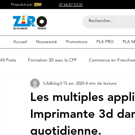
Propulsé par
07.66.87.53.03
Accueil
Nouveauté
Promotions
PLA PRO
PLA M
All Posts
Formation 3D avec le CPF
Commerce en Franchis
lv3dblog3
15 avr. 2025
4 min de lecture
Acheter du Filament 3D pour
Compétitif du Filament 3D
Les multiples appl
Filaments 3D PLA
Acheter du Filament 3D
Impression
Imprimante 3d dan
quotidienne.
etre visible sur google
Comment etre visible sur google