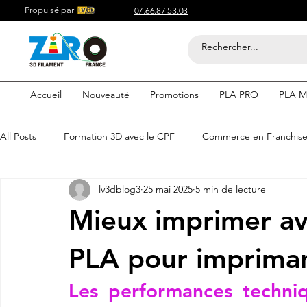
Propulsé par
07.66.87.53.03
Accueil
Nouveauté
Promotions
PLA PRO
PLA M
All Posts
Formation 3D avec le CPF
Commerce en Franchis
lv3dblog3
25 mai 2025
5 min de lecture
Acheter du Filament 3D pour
Compétitif du Filament 3D
Mieux imprimer av
Filaments 3D PLA
Acheter du Filament 3D
Impression
PLA pour impriman
Les performances techni
etre visible sur google
Comment etre visible sur google