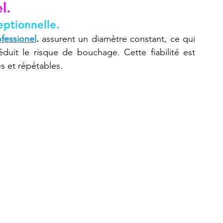
l.
eptionnelle.
Refaire une pièce
imprimante 3D K2 Plus Combo
fessionel
.
 assurent un diamètre constant, ce qui 
éduit le risque de bouchage. Cette fiabilité est 
s et répétables.