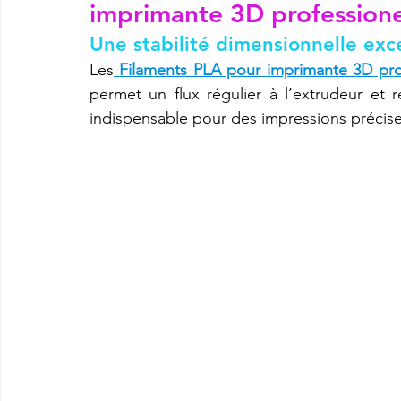
imprimante 3D professione
Une stabilité dimensionnelle exc
imprimante3d Creality K2 plus combo
Imprimante 3d prix
Les
Filaments PLA pour imprimante 3D pro
permet un flux régulier à l’extrudeur et r
indispensable pour des impressions précise
CREALITY SPARKX i7 Color Combo
SNAPMAKER U1