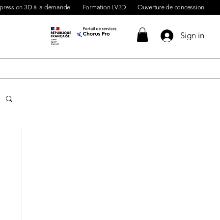
pression 3D à la demande
Formation LV3D
Ouverture de concession
Sign in