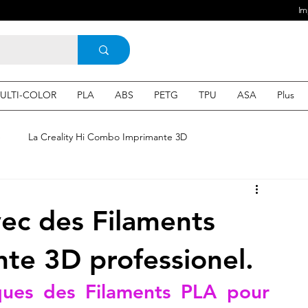
Im
ULTI-COLOR
PLA
ABS
PETG
TPU
ASA
Plus
e
La Creality Hi Combo Imprimante 3D
Imprimante 3D en France
une Imprimante 3d
ec des Filaments
 3d en ligne
Acheter une machine 3D
te 3D professionel.
ques des Filaments PLA pour 
SEO
Expert en SEO