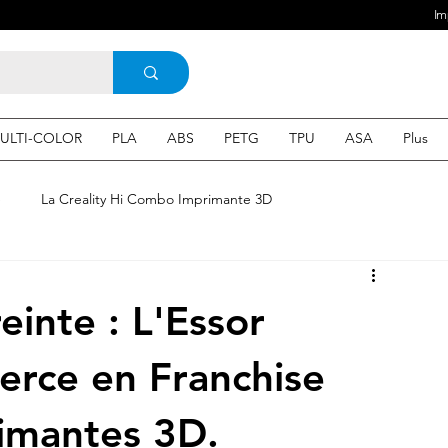
Im
ULTI-COLOR
PLA
ABS
PETG
TPU
ASA
Plus
e
La Creality Hi Combo Imprimante 3D
Imprimante 3D en France
une Imprimante 3d
inte : L'Essor
 3d en ligne
Acheter une machine 3D
rce en Franchise
imantes 3D.
SEO
Expert en SEO