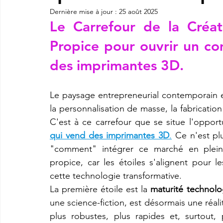
Dernière mise à jour :
25 août 2025
Le Carrefour de la Créat
imprimante3d Creality K2 plus combo
Imprimante 3d prix
Propice pour ouvrir un co
des imprimantes 3D.
CREALITY SPARKX i7 Color Combo
SNAPMAKER U1
Le paysage entrepreneurial contemporain 
la personnalisation de masse, la fabrication 
C'est à ce carrefour que se situe l'opport
qui vend des imprimantes 3D
.
 Ce n'est pl
"comment" intégrer ce marché en pleine
propice, car les étoiles s'alignent pour le
cette technologie transformative.
La première étoile est la 
maturité technol
une science-fiction, est désormais une réali
plus robustes, plus rapides et, surtout, p