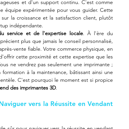
antageuses et d'un support continu. C'est comme 
une équipe expérimentée pour vous guider. Cette 
r la croissance et la satisfaction client, plutôt 
artup indépendante.
du service et de l'expertise locale
. À l'ère du 
écient plus que jamais le conseil personnalisé, 
 après-vente fiable. Votre commerce physique, en 
'offrir cette proximité et cette expertise que les 
Vous ne vendrez pas seulement une imprimante ; 
formation à la maintenance, bâtissant ainsi une 
ientèle. C'est pourquoi le moment est si propice 
vend des imprimantes 3D
.
 Naviguer vers la Réussite en Vendant 
ide sûr pour naviguer vers la réussite en vendant 