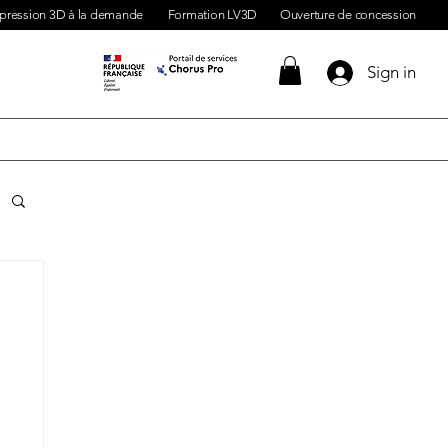
pression 3D à la demande
Formation LV3D
Ouverture de concession
Sign in