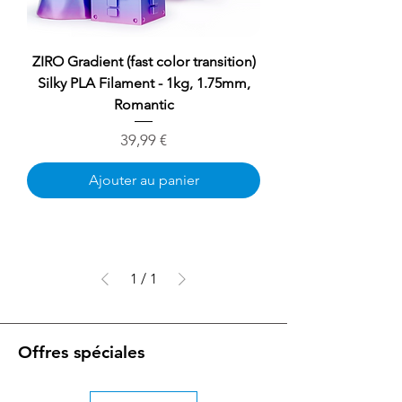
ZIRO Gradient (fast color transition)
Silky PLA Filament - 1kg, 1.75mm,
Romantic
Prix
39,99 €
Ajouter au panier
1
/
1
Offres spéciales