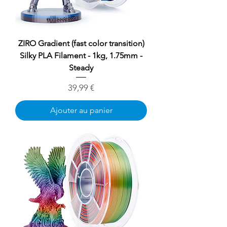
ZIRO Gradient (fast color transition)
Silky PLA Filament - 1kg, 1.75mm -
Steady
Prix
39,99 €
Ajouter au panier