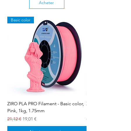
Acheter
Basic color
ZIRO PLA PRO Filament - Basic color,
ZIRO PLA PRO Filament
Pink, 1kg, 1.75mm
Snow white, 1kg, 1.
Prix original
Prix promotionnel
Prix original
21,12 €
19,01 €
21,12 €