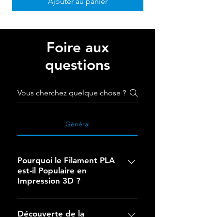
Ajouter au panier
Foire aux
questions
Général
Pourquoi le Filament PLA
est-il Populaire en
Impression 3D ?
Pourquoi le Filament PLA est-il
Populaire en Impression 3D ?Le
Découverte de la