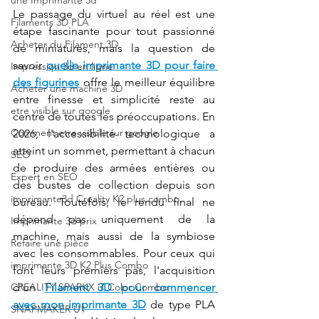
une Imprimante 3d
Le passage du virtuel au réel est une 
Filaments 3D PLA
étape fascinante pour tout passionné 
Acheter du Filament 3D
de miniatures, mais la question de 
savoir 
quelle imprimante 3D pour faire 
Impression 3d en ligne
des figurines
 offre le meilleur équilibre 
Acheter une machine 3D
entre finesse et simplicité reste au 
etre visible sur google
centre de toutes les préoccupations. En 
Comment etre visible sur google
2026, l'accessibilité technologique a 
atteint un sommet, permettant à chacun 
SEO
de produire des armées entières ou 
Expert en SEO
des bustes de collection depuis son 
imprimante3d Creality K2 plus combo
bureau. Toutefois, le rendu final ne 
dépend pas uniquement de la 
Imprimante 3d prix
machine, mais aussi de la symbiose 
Refaire une pièce
avec les consommables. Pour ceux qui 
imprimante 3D K2 Plus Combo
font leurs premiers pas, l'acquisition 
CREALITY SPARKX i7 Color Combo
d'un 
Filament 3D pour commencer 
avec mon imprimante 3D
 de type PLA 
SNAPMAKER U1