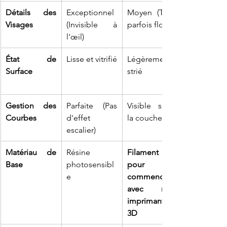
Détails des 
Exceptionnel 
Moyen (Traits 
Visages
(Invisible à 
parfois flous)
l'œil)
État de 
Lisse et vitrifié
Légèrement 
Surface
strié
Gestion des 
Parfaite (Pas 
Visible selon 
Courbes
d'effet 
la couche
escalier)
Matériau de 
Résine 
Filament 3D 
Base
photosensibl
pour 
e
commencer 
avec mon 
imprimante 
3D