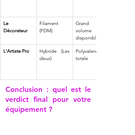
Le 
Filament 
Grand 
Décorateur
(FDM)
volume 
disponible
L'Artiste Pro
Hybride (Les 
Polyvalence 
deux)
totale
Conclusion : quel est le 
verdict final pour votre 
équipement ?
En conclusion, la réponse à la question 
quelle imprimante 3D pour faire des 
figurines
 choisir réside dans l'équilibre 