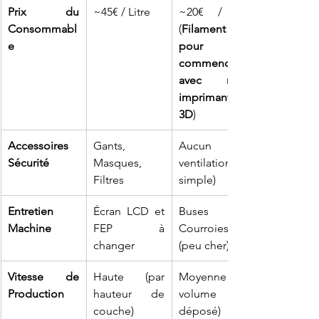
Prix du 
~45€ / Litre
~20€ / Kg 
Consommabl
(
Filament 3D 
e
pour 
commencer 
avec mon 
imprimante 
3D
)
Accessoires 
Gants, 
Aucun (ou 
Sécurité
Masques, 
ventilation 
Filtres
simple)
Entretien 
Écran LCD et 
Buses et 
Machine
FEP à 
Courroies 
changer
(peu cher)
Vitesse de 
Haute (par 
Moyenne (par 
Production
hauteur de 
volume 
couche)
déposé)