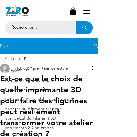
Post
All Posts
lv3dblog3
7 janv.
9 min de lecture
All Posts
Est-ce que le choix de
Formation 3D avec le CPF
quelle imprimante 3D
Commerce en Franchise
pour faire des figurines
La Creality Hi Combo Imprimante 3D
Acheter du Filament 3D pour
peut réellement
Compétitif du Filament 3D
transformer votre atelier
Imprimante 3D en France
de création ?