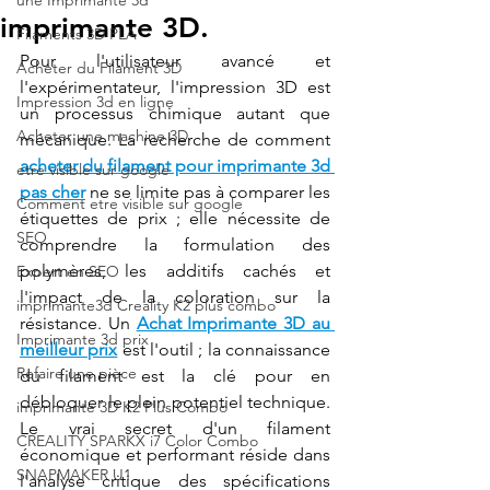
une Imprimante 3d
imprimante 3D.
Filaments 3D PLA
Pour l'utilisateur avancé et 
Acheter du Filament 3D
l'expérimentateur, l'impression 3D est 
Impression 3d en ligne
un processus chimique autant que 
Acheter une machine 3D
mécanique. La recherche de comment 
acheter du filament pour imprimante 3d 
etre visible sur google
pas cher
 ne se limite pas à comparer les 
Comment etre visible sur google
étiquettes de prix ; elle nécessite de 
SEO
comprendre la formulation des 
polymères, les additifs cachés et 
Expert en SEO
l'impact de la coloration sur la 
imprimante3d Creality K2 plus combo
résistance. Un 
Achat Imprimante 3D au 
Imprimante 3d prix
meilleur prix
 est l'outil ; la connaissance 
Refaire une pièce
du filament est la clé pour en 
débloquer le plein potentiel technique. 
imprimante 3D K2 Plus Combo
Le vrai secret d'un filament 
CREALITY SPARKX i7 Color Combo
économique et performant réside dans 
SNAPMAKER U1
l'analyse critique des spécifications 