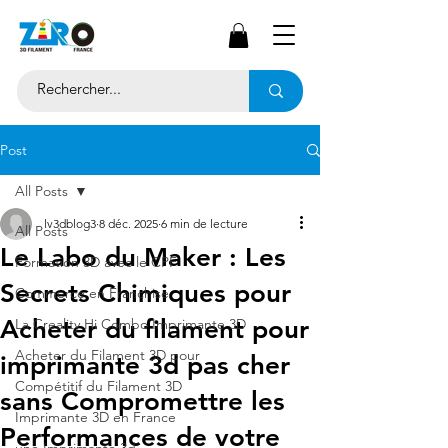
Post
All Posts
lv3dblog3
8 déc. 2025
6 min de lecture
All Posts
Le Labo du Maker : Les
Formation 3D avec le CPF
Secrets Chimiques pour
Commerce en Franchise
Acheter du filament pour
La Creality Hi Combo Imprimante 3D
Acheter du Filament 3D pour
imprimante 3d pas cher
Compétitif du Filament 3D
sans Compromettre les
Imprimante 3D en France
Performances de votre