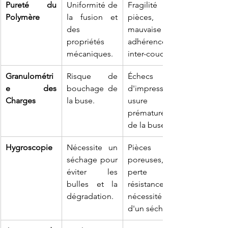
Pureté du 
Uniformité de 
Fragilité des 
Polymère
la fusion et 
pièces, 
des 
mauvaise 
propriétés 
adhérence 
mécaniques.
inter-couche.
Granulométri
Risque de 
Échecs 
e des 
bouchage de 
d'impression, 
Charges
la buse.
usure 
prématurée 
de la buse.
Hygroscopie
Nécessite un 
Pièces 
séchage pour 
poreuses, 
éviter les 
perte de 
bulles et la 
résistance, 
dégradation.
nécessité 
d'un sécheur.