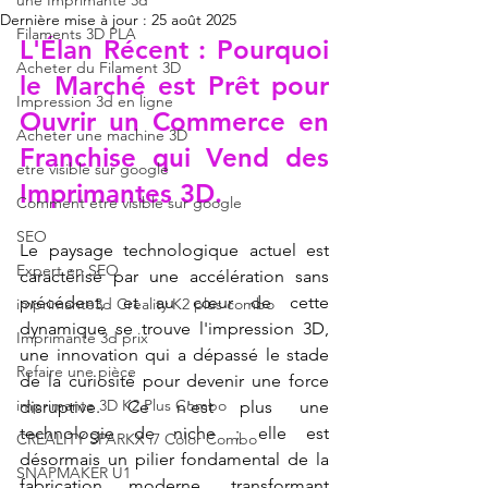
une Imprimante 3d
Dernière mise à jour :
25 août 2025
Filaments 3D PLA
L'Élan Récent : Pourquoi 
Acheter du Filament 3D
le Marché est Prêt pour 
Impression 3d en ligne
Ouvrir un Commerce en 
Acheter une machine 3D
Franchise qui Vend des 
etre visible sur google
Imprimantes 3D.
Comment etre visible sur google
SEO
Le paysage technologique actuel est 
Expert en SEO
caractérisé par une accélération sans 
précédent, et au cœur de cette 
imprimante3d Creality K2 plus combo
dynamique se trouve l'impression 3D, 
Imprimante 3d prix
une innovation qui a dépassé le stade 
Refaire une pièce
de la curiosité pour devenir une force 
imprimante 3D K2 Plus Combo
disruptive. Ce n'est plus une 
technologie de niche ; elle est 
CREALITY SPARKX i7 Color Combo
désormais un pilier fondamental de la 
SNAPMAKER U1
fabrication moderne, transformant 