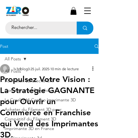
Post
All Posts
lv3dblog3
25 juil. 2025
10 min de lecture
All Posts
Propulsez Votre Vision :
Formation 3D avec le CPF
La Stratégie GAGNANTE
Commerce en Franchise
pour Ouvrir un
La Creality Hi Combo Imprimante 3D
Acheter du Filament 3D pour
Commerce en Franchise
Compétitif du Filament 3D
qui Vend des Imprimantes
Imprimante 3D en France
3D.